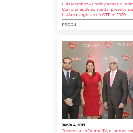
Luis Martínez y Freddy Arias de Tari
Con planes de aumentar presencia 
LatAm e ingresar en OTT en 2020
PRODU
Junio 4, 2017
Tricom lanzó Tarima TV, el primer ca