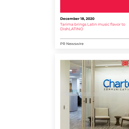
December 18, 2020
Tarima brings Latin music flavor to
DishLATINO
PR Newswire