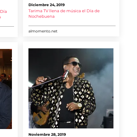
Diciembre 24, 2019
Tarima TV llena de música el Día de
 Día
Nochebuena
a
almomento.net
Noviembre 28, 2019