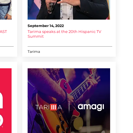
September 14, 2022
FAST
Tarima speaks at the 20th Hispanic TV
Summit
Tarima