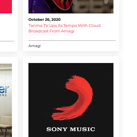
October 26, 2020
Tarima TV Ups Its Tempo With Cloud
Broadcast From Amagi
Amagi