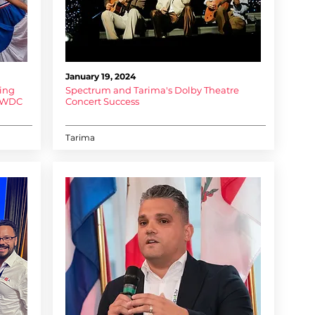
January 19, 2024
ing
Spectrum and Tarima's Dolby Theatre
DWDC
Concert Success
Tarima